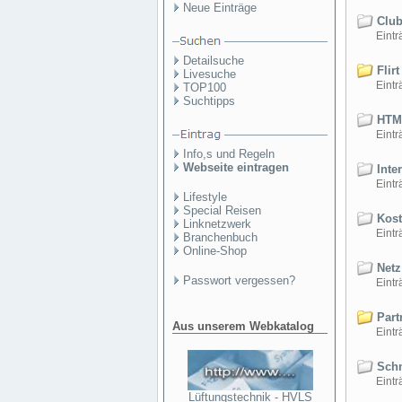
Neue Einträge
Club
Einträ
Detailsuche
Flirt
Livesuche
Einträ
TOP100
Suchtipps
HTML
Einträ
Info,s und Regeln
Webseite eintragen
Inter
Einträ
Lifestyle
Special Reisen
Kost
Linknetzwerk
Einträ
Branchenbuch
Online-Shop
Netz
Passwort vergessen?
Einträ
Part
Aus unserem Webkatalog
Einträ
Schn
Einträ
Lüftungstechnik - HVLS