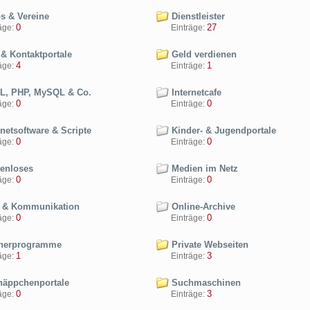
s & Vereine
Dienstleister
0
27
ge:
Einträge:
 & Kontaktportale
Geld verdienen
4
1
ge:
Einträge:
, PHP, MySQL & Co.
Internetcafe
0
0
ge:
Einträge:
netsoftware & Scripte
Kinder- & Jugendportale
0
0
ge:
Einträge:
enloses
Medien im Netz
0
0
ge:
Einträge:
 & Kommunikation
Online-Archive
0
0
ge:
Einträge:
nerprogramme
Private Webseiten
1
3
ge:
Einträge:
äppchenportale
Suchmaschinen
0
3
ge:
Einträge: