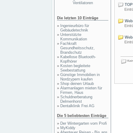
Ventilatoren
TOP-
Einträ
Die letzten 10 Einträge
Webl
»
Ingenieurbüro für
Einträ
Gebäudetechnik
»
Unterstützte
Webs
Kommunikation
Einträ
»
Fachkraft
Gesundheitsschutz,
Brandschutz
»
Kabellose Bluetooth-
Kopfhörer
Kein
»
Kosten begleitete
Seebestattung
»
Günstige Immobilien in
Nordzypern kaufen
»
Shop deinen Urlaub
»
Alarmanlagen mieten für
Firmen, Haus
»
Schuldnerberatung
Delmenhorst
»
Dentalklinik Frei AG
Die 5 beliebtesten Einträge
»
Der Wintergarten vom Profi
»
MyKiddy
»
Abenteuer Reisen - Bis ans