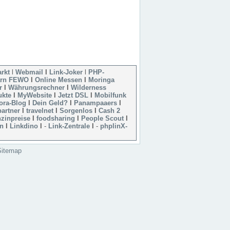
rkt
l
Webmail
l
Link-Joker
l
PHP-
rn FEWO
l
Online Messen
l
Moringa
r
l
Währungsrechner
l
Wilderness
ukte
l
MyWebsite
l
Jetzt DSL
l
Mobilfunk
ora-Blog
l
Dein Geld?
l
Panampaaers
l
artner
l
travelnet
l
Sorgenlos
l
Cash 2
zinpreise
l
foodsharing
l
People Scout
l
en
l
Linkdino
l
-
Link-Zentrale
l
-
phplinX-
Sitemap