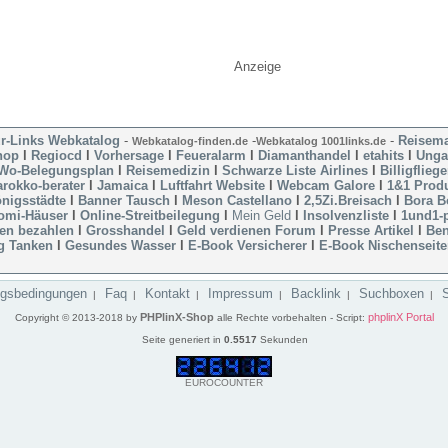
Anzeige
r-Links Webkatalog
-
-
-
Reisema
Webkatalog-finden.de
Webkatalog 1001links.de
hop
l
Regiocd
l
Vorhersage
l
Feueralarm
l
Diamanthandel
l
etahits
l
Unga
Wo-Belegungsplan
l
Reisemedizin
l
Schwarze Liste Airlines
l
Billigfliege
rokko-berater
l
Jamaica
l
Luftfahrt Website
l
Webcam Galore
l
1&1 Prod
nigsstädte
l
Banner Tausch
l
Meson Castellano
l
2,5Zi.Breisach
l
Bora B
omi-Häuser
l
Online-Streitbeilegung
l
Mein Geld
l
Insolvenzliste
l
1und1-p
ten bezahlen
l
Grosshandel
l
Geld verdienen Forum
l
Presse Artikel
l
Ben
ig Tanken
l
Gesundes Wasser
l
E-Book Versicherer
l
E-Book Nischenseit
gsbedingungen
Faq
Kontakt
Impressum
Backlink
Suchboxen
|
|
|
|
|
|
PHPlinX-Shop
phplinX Portal
Copyright © 2013-2018 by
alle Rechte vorbehalten - Script:
Seite generiert in
0.5517
Sekunden
EUROCOUNTER