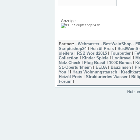
Anzeige
Partner:
-
Webmaster
-
BestWeinShop
-
Fü
Scripteshop24
l
Heizöl Preis
l
BestWeinS
oleifera
l
RSB World2015
l
Tourbutler
l
Fe
Collection
l
Kinder Spiele
l
Logitravel
l
Ma
Netz-Check
l
Flug Brasil
l
100€ Bonus
l
Kö
St.-Obertürkheim
l
EEDA
l
Bauzinsen
l
Pr
You !
l
Haus Wohnungstausch
l
Kreditkar
Heizöl Preis
l
Strukturiertes Wasser
l
Bill
Forum
l
Nutzun